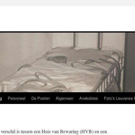
g
Personeel
De Posten
Algemeen
Anekdotes
Foto’s Leuvense 
t verschil is tussen een Huis van Bewaring (HVB) en een