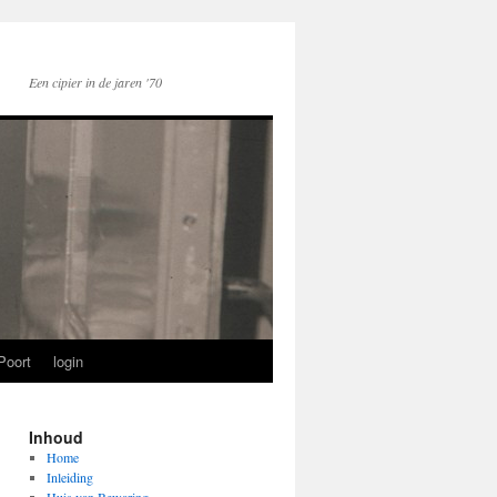
Een cipier in de jaren '70
Poort
login
Inhoud
Home
Inleiding