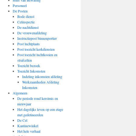
Huis van Bewaring
Personeel
De Posten
Bode dienst
Celinspectie
De nachtdienst
De vrouwenafdeling
Instructiepost binnenportier
Post luchtplaats
Post toezicht kerkdiensten
Post toezicht luchtkooien en
strafcellen
Toezicht bezoek
Toezicht Inkomsten
Indeling inkomsten afdeling
Werkzaamheden Afdeling
Inkomsten
Algemeen
De periode rond kerstmis en
nieuwjaar
Het dagelijks leven op een etage
met gedetineerden
De Cel
Kantinewinkel
Het hele verhaal