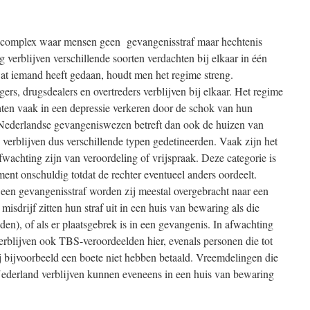
encomplex waar mensen geen gevangenisstraf maar hechtenis
 verblijven verschillende soorten verdachten bij elkaar in één
at iemand heeft gedaan, houdt men het regime streng.
rs, drugsdealers en overtreders verblijven bij elkaar. Het regime
chten vaak in een depressie verkeren door de schok van hun
et Nederlandse gevangeniswezen betreft dan ook de huizen van
verblijven dus verschillende typen gedetineerden. Vaak zijn het
fwachting zijn van veroordeling of vrijspraak. Deze categorie is
ment onschuldig totdat de rechter eventueel anders oordeelt.
een gevangenisstraf worden zij meestal overgebracht naar een
sdrijf zitten hun straf uit in een huis van bewaring als die
nden), of als er plaatsgebrek is in een gevangenis. In afwachting
erblijven ook TBS-veroordeelden hier, evenals personen die tot
j bijvoorbeeld een boete niet hebben betaald. Vreemdelingen die
 Nederland verblijven kunnen eveneens in een huis van bewaring