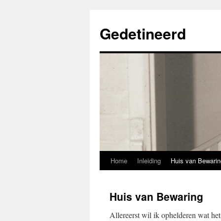
Gedetineerd
Home
Inleiding
Huis van Bewarin
Spring
naar
Huis van Bewaring
inhoud
Allereerst wil ik ophelderen wat he