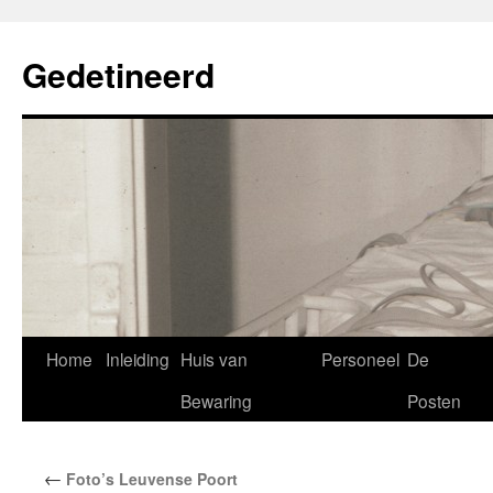
Gedetineerd
Home
Inleiding
Huis van
Personeel
De
Spring
Bewaring
Posten
naar
inhoud
←
Foto’s Leuvense Poort